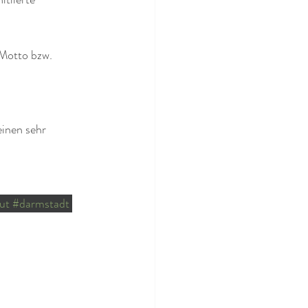
Motto bzw. 
inen sehr 
ut
#darmstadt