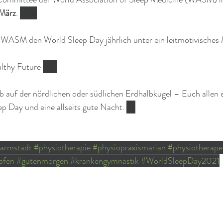
 März
. 
🌙☀️
e WASM den World Sleep Day jährlich unter ein leitmotivisches 
lthy Future 
😴
b auf der nördlichen oder südlichen Erdhalbkugel – Euch allen e
p Day und eine allseits gute Nacht. 
🥴
darmstadt
#physiotherapie
#physiopraxismarian
#physiotherape
afen
#gutenmorgen
#krankengymnastik
#WorldSleepDay2021