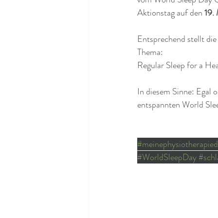
Aktionstag auf den 
19.
Entsprechend stellt di
Thema:
Regular Sleep for a Hea
In diesem Sinne: Egal o
entspannten World Slee
#meinephysiotherapie
#WorldSleepDay
#schl