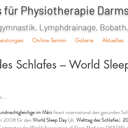
s für Physiotherapie Darm
ymnastik, Lymphdrainage, Bobath
Leistungen
Online Termin
Galerie
Aktuelles
des Schlafes – World Slee
....
gundnachtgleichge im März
 feiert international den gesunden Sc
it 2008 für den 
World Sleep Day 
(dt. 
Welttag des Schlafes
). 
20
ommittee der World Association of Sleep Medicine (WASM) ini