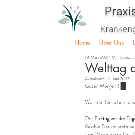
Praxi
Krankeng
Home
Über Uns
19. März 2021
1 Min. Lesezeit
Welttag 
Aktualisiert:
22. Juni 2022
Guten Morgen!! 
🥱
Wussten Sie schon, dass.
Der 
Freitag vor der Ta
flexible Datum steht se
vom World Sleep Day C