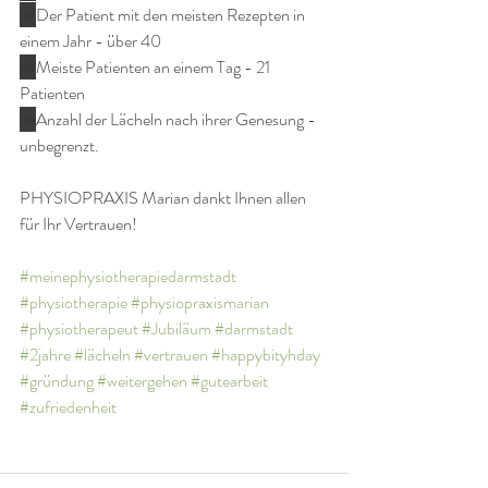
➡️
Der Patient mit den meisten Rezepten in 
einem Jahr - über 40
➡️
Meiste Patienten an einem Tag - 21 
Patienten
➡️
Anzahl der Lächeln nach ihrer Genesung - 
unbegrenzt.
PHYSIOPRAXIS Marian dankt Ihnen allen 
für Ihr Vertrauen!
#meinephysiotherapiedarmstadt
#physiotherapie
#physiopraxismarian
#physiotherapeut
#Jubiläum
#darmstadt
#2jahre
#lächeln
#vertrauen
#happybityhday
#gründung
#weitergehen
#gutearbeit
#zufriedenheit