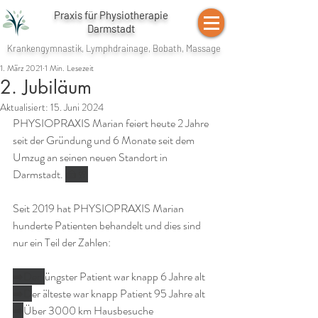
Praxis für Physiotherapie
Darmstadt
Krankengymnastik, Lymphdrainage, Bobath, Massage
1. März 2021
1 Min. Lesezeit
2. Jubiläum
Aktualisiert:
15. Juni 2024
PHYSIOPRAXIS Marian feiert heute 2 Jahre 
seit der Gründung und 6 Monate seit dem 
Umzug an seinen neuen Standort in 
Darmstadt. 
🍰🥂
Seit 2019 hat PHYSIOPRAXIS Marian 
hunderte Patienten behandelt und dies sind 
nur ein Teil der Zahlen:
➡️Der j
üngster Patient war knapp 6 Jahre alt
➡️D
er älteste war knapp Patient 95 Jahre alt
➡️
Über 3000 km Hausbesuche