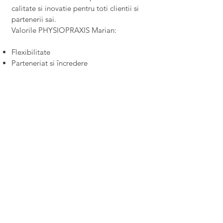
calitate si inovatie pentru toti clientii si
partenerii sai.
Valorile PHYSIOPRAXIS Marian:
Flexibilitate
Parteneriat si încredere
Inovatie si eficienta
Calitate si respect.